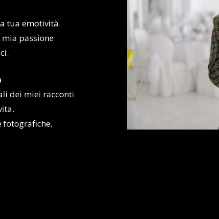
a tua emotività.
a mia passione
ci.
a
ali dei miei racconti
vita.
e fotografiche,